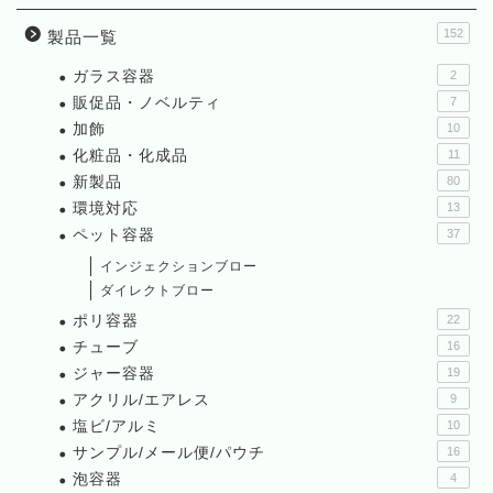
152
製品一覧
ガラス容器
2
販促品・ノベルティ
7
加飾
10
化粧品・化成品
11
新製品
80
環境対応
13
ペット容器
37
インジェクションブロー
ダイレクトブロー
ポリ容器
22
チューブ
16
ジャー容器
19
アクリル/エアレス
9
塩ビ/アルミ
10
サンプル/メール便/パウチ
16
泡容器
4