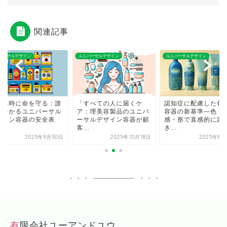
関連記事
バーサルデザイン
ユニバーサルデザイン
ユニバーサルデザイン
緊急時に命を守る：誰
「すべての人に届くケ
認知症に配慮した化
も分かるユニバーサル
ア：理美容製品のユニバ
容器の新基準―色・
ザイン容器の安全表
ーサルデザイン容器が顧
感・形で直感的に識
.
客...
き...
2025年9月30日
2025年10月18日
2025年8月
有限会社ユーアンドユウ