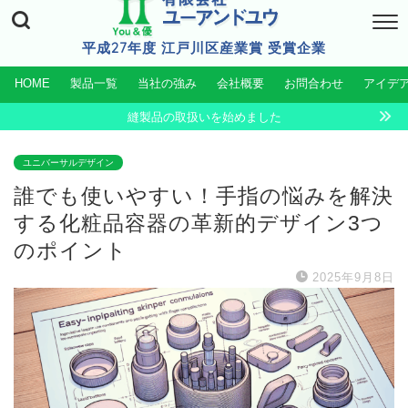
平成27年度 江戸川区産業賞 受賞企業
HOME
製品一覧
当社の強み
会社概要
お問合わせ
アイデ
縫製品の取扱いを始めました
ユニバーサルデザイン
誰でも使いやすい！手指の悩みを解決
する化粧品容器の革新的デザイン3つ
のポイント
2025年9月8日