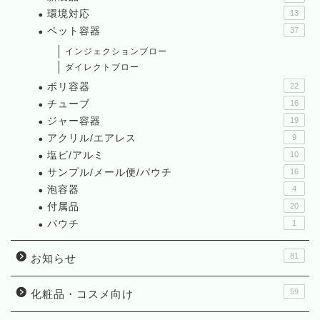
環境対応
13
ペット容器
37
インジェクションブロー
ダイレクトブロー
ポリ容器
22
チューブ
16
ジャー容器
19
アクリル/エアレス
9
塩ビ/アルミ
10
サンプル/メール便/パウチ
16
泡容器
4
付属品
20
パウチ
1
81
お知らせ
59
化粧品・コスメ向け