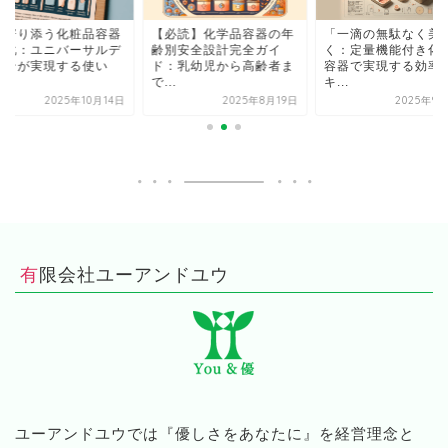
に寄り添う化粧品容器
【必読】化学品容器の年
「一滴の無駄なく美
進化：ユニバーサルデ
齢別安全設計完全ガイ
く：定量機能付き化
インが実現する使い
ド：乳幼児から高齢者ま
容器で実現する効率
.
で...
キ...
2025年10月14日
2025年8月19日
2025年9
有限会社ユーアンドユウ
ユーアンドユウでは『優しさをあなたに』を経営理念と