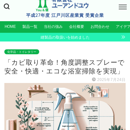
平成27年度 江戸川区産業賞 受賞企業
HOME
製品一覧
当社の強み
会社概要
お問合わせ
アイデ
縫製品の取扱いを始めました
化学品・トイレタリー
「カビ取り革命！角度調整スプレーで
安全・快適・エコな浴室掃除を実現」
2025年7月24日