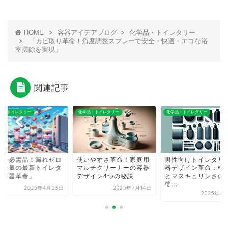
HOME
容器アイデアブログ
化学品・トイレタリー
「カビ取り革命！角度調整スプレーで安全・快適・エコな浴
室掃除を実現」
関連記事
品・トイレタリー
化学品・トイレタリー
化学品・トイレタリー
旅の必需品！漏れゼロ
使いやすさ革命！家庭用
男性向けトイレタリ
超軽量の最新トイレタ
マルチクリーナーの容器
器デザイン革命：機
ー容器革命」
デザイン4つの秘訣
とマスキュリンさの
璧...
2025年4月23日
2025年7月14日
2025年6