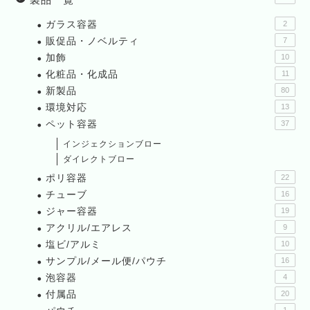
ガラス容器
2
販促品・ノベルティ
7
加飾
10
化粧品・化成品
11
新製品
80
環境対応
13
ペット容器
37
インジェクションブロー
ダイレクトブロー
ポリ容器
22
チューブ
16
ジャー容器
19
アクリル/エアレス
9
塩ビ/アルミ
10
サンプル/メール便/パウチ
16
泡容器
4
付属品
20