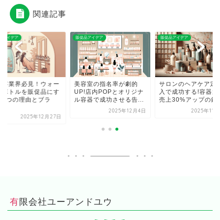
関連記事
品アイデア
販促品アイデア
販促品アイデア
美容業界必見！ウォー
美容室の指名率が劇的
サロンのヘアケア定
ーボトルを販促品にす
UP!店内POPとオリジナ
入で成功する!容器選
き3つの理由とブラ
ル容器で成功させる告...
売上30%アップの鍵..
.
2025年12月4日
2025年11
2025年12月27日
有限会社ユーアンドユウ