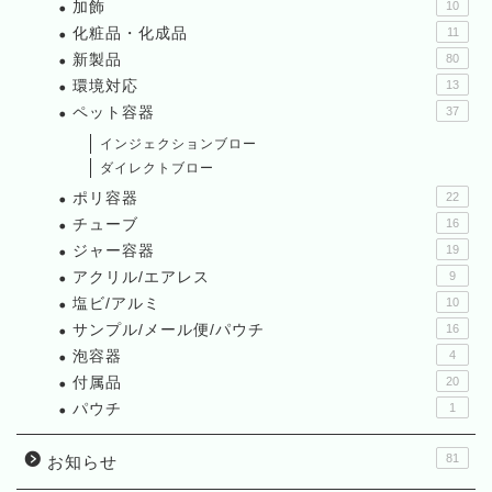
加飾
10
化粧品・化成品
11
新製品
80
環境対応
13
ペット容器
37
インジェクションブロー
ダイレクトブロー
ポリ容器
22
チューブ
16
ジャー容器
19
アクリル/エアレス
9
塩ビ/アルミ
10
サンプル/メール便/パウチ
16
泡容器
4
付属品
20
パウチ
1
81
お知らせ