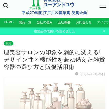
平成27年度 江戸川区産業賞 受賞企業
HOME
製品一覧
当社の強み
会社概要
お問合わせ
アイデ
縫製品の取扱いを始めました
雑貨
理美容サロンの印象を劇的に変える!
デザイン性と機能性を兼ね備えた雑貨
容器の選び方と販促活用術
2025年12月25日