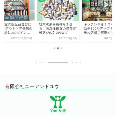
美容室の販促品選びに
粉末洗剤を長持ちさせ
キッチン革命！スペ
かす!アウトドア発想の
る！防湿性抜群の保存容
効率200%アップ！
設計3つのポイン...
器選びの5つのコツ
重ね容器で実現する究.
2025年12月23日
2025年5月6日
2025年4
有限会社ユーアンドユウ