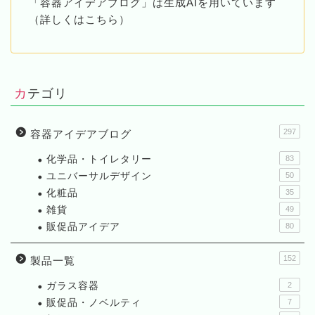
「容器アイデアブログ」は生成AIを用いています
（詳しくはこちら）
カテゴリ
297
容器アイデアブログ
化学品・トイレタリー
83
ユニバーサルデザイン
50
化粧品
35
雑貨
49
販促品アイデア
80
152
製品一覧
ガラス容器
2
販促品・ノベルティ
7