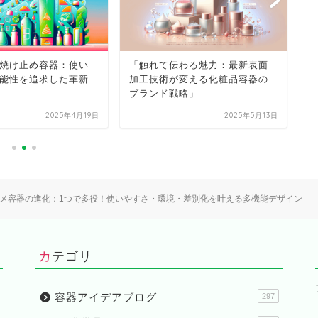
焼け止め容器：使い
「触れて伝わる魅力：最新表面
伝
能性を追求した革新
加工技術が変える化粧品容器の
技
ブランド戦略」
品
2025年4月19日
2025年5月13日
メ容器の進化：1つで多役！使いやすさ・環境・差別化を叶える多機能デザイン
カテゴリ
容器アイデアブログ
297