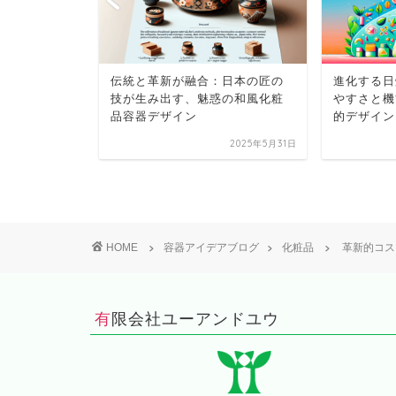
：最新表面
伝統と革新が融合：日本の匠の
進化する日
粧品容器の
技が生み出す、魅惑の和風化粧
やすさと機
品容器デザイン
的デザイン
2025年5月13日
2025年5月31日
HOME
容器アイデアブログ
化粧品
革新的コス
有限会社ユーアンドユウ