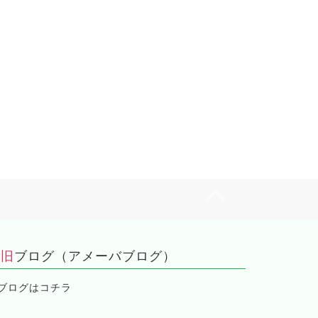
統と革新が融合：日本の匠の
進化する日焼け止め容器：使い
が生み出す、魅惑の和風化粧
やすさと機能性を追求した革新
容器デザイン
的デザイン
2025年5月31日
2025年4月19
旧ブログ（アメーバブログ）
ブログはコチラ