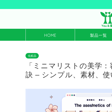
HOME
製品一覧
化粧品
「ミニマリストの美学：
訣 – シンプル、素材、